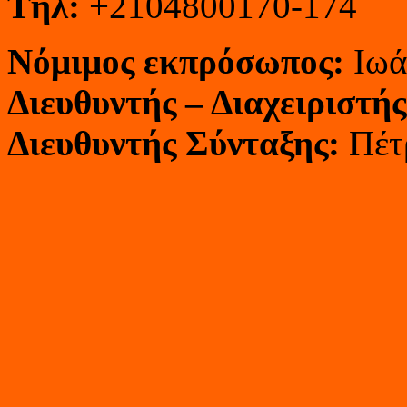
T
ηλ:
+2104800170-174
Νόμιμος εκπρόσωπος:
Ιωά
Διευθυντής – Διαχειριστής
Διευθυντής Σύνταξης:
Πέτ