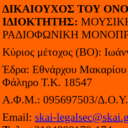
ΔΙΚΑΙΟΥΧΟΣ ΤΟΥ ΟΝΟ
ΙΔΙΟΚΤΗΤΗΣ:
ΜΟΥΣΙΚ
ΡΑΔΙΟΦΩΝΙΚΗ ΜΟΝΟΠΡ
Κύριος μέτοχος (ΒΟ): Ιωά
Έδρα: Εθνάρχου Μακαρίου 
Φάληρο Τ.Κ. 18547
Α.Φ.Μ.: 095697503/Δ.Ο.Υ
Email:
skai-legalsec@skai.